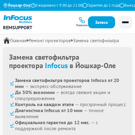
4.9 на Яндекс
Йошкар-Ола
Ежедневно с 9:00 до 21:00
Гарантия до 1 года
Выезд м
Заявка
Позвонить
REMSUPPORT
Главная
Ремонт проекторов
Замена светофильтра
Замена светофильтра
проектора
Infocus
в Йошкар-Оле
Замена светофильтра проекторов Infocus от 20
мин
— экспресс-обслуживание
До 30% экономии
— всегда свежие акции и
спецпредложения
Контроль на каждом этапе
— прозрачный процесс
Диагностика Infocus от 10 мин
— точное
выявление
Официальная гарантия до 12 мес.
— с
поддержкой после ремонта