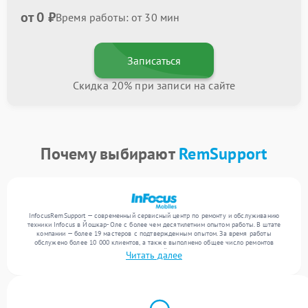
от 0 ₽
Время работы: от 30 мин
Записаться
Скидка 20% при записи на сайте
Почему выбирают
RemSupport
InfocusRemSupport — современный сервисный центр по ремонту и обслуживанию
техники Infocus в Йошкар-Оле с более чем десятилетним опытом работы. В штате
компании — более 19 мастеров с подтвержденным опытом. За время работы
обслужено более 10 000 клиентов, а также выполнено общее число ремонтов
превысило 12 000. Ежемесячно в сервисный центр поступает свыше 300 единиц
Читать далее
техники, включая , , . Мы устраняем поломки любой сложности и обеспечиваем
надежный результат благодаря квалификации мастеров.