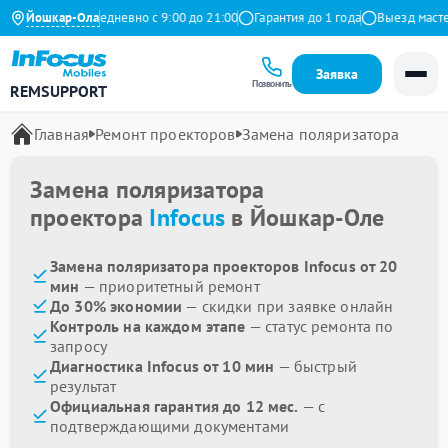
на Яндекс
Йошкар-Ола
Ежедневно с 9:00 до 21:00
Гарантия до 1 года
Выезд мастера
Заявка
Позвонить
REMSUPPORT
Главная
Ремонт проекторов
Замена поляризатора
Замена поляризатора
проектора
Infocus
в Йошкар-Оле
Замена поляризатора проекторов Infocus от 20
мин
— приоритетный ремонт
До 30% экономии
— скидки при заявке онлайн
Контроль на каждом этапе
— статус ремонта по
запросу
Диагностика Infocus от 10 мин
— быстрый
результат
Официальная гарантия до 12 мес.
— с
подтверждающими документами