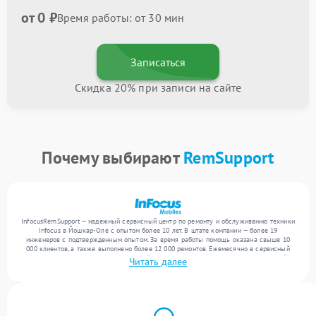
от 0 ₽
Время работы: от 30 мин
Записаться
Скидка 20% при записи на сайте
Почему выбирают
RemSupport
InfocusRemSupport — надежный сервисный центр по ремонту и обслуживанию техники
Infocus в Йошкар-Оле с опытом более 10 лет. В штате компании — более 19
инженеров с подтвержденным опытом. За время работы помощь оказана свыше 10
000 клиентов, а также выполнено более 12 000 ремонтов. Ежемесячно в сервисный
центр поступает более 300 обращений, включая , , . Мы устраняем поломки любой
Читать далее
сложности и предлагаем стабильный уровень сервиса благодаря использованию
современного оборудования.