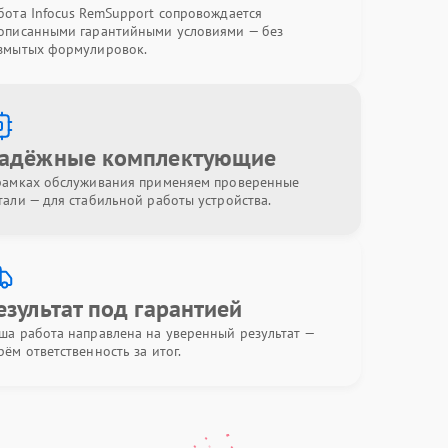
бота Infocus RemSupport сопровождается
описанными гарантийными условиями — без
змытых формулировок.
адёжные комплектующие
рамках обслуживания применяем проверенные
тали — для стабильной работы устройства.
езультат под гарантией
ша работа направлена на уверенный результат —
рём ответственность за итог.