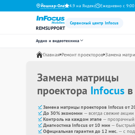
Йошкар-Ола
4.9 на Яндекс
Ежедневно с 9:00
Сервисный центр Infocus
REMSUPPORT
Аудио и видеотехника
Главная
Ремонт проекторов
Замена матр
Замена матрицы
проектора
Infocus
в
Замена матрицы проекторов Infocus от 2
До 30% экономии
— всегда свежие акции
Контроль на каждом этапе
— прозрачный
Диагностика Infocus от 10 мин
— быстрый 
Официальная гарантия до 12 мес.
— с под