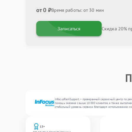
от 0 ₽
Время работы: от 30 мин
Записаться
Скидка 20% пр
П
InfocusRemSupport — проверенный сервисный центр по рем
помощь оказана свыше 10 000 клиентов, а также выполнен
стабильный уровень сервиса благодаря использованию со
13+
лет опыта в ремонте техники