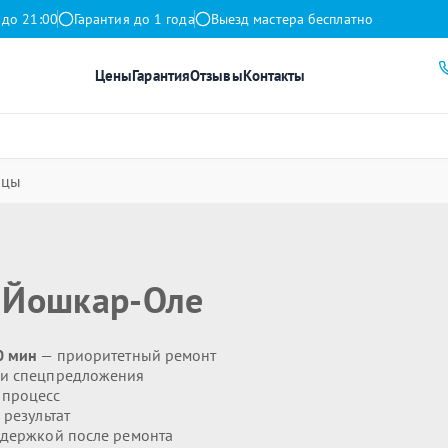
 до 21:00
Гарантия до 1 года
Выезд мастера бесплатно
Цены
Гарантия
Отзывы
Контакты
ицы
 Йошкар-Оле
0 мин
— приоритетный ремонт
 и спецпредложения
 процесс
результат
держкой после ремонта