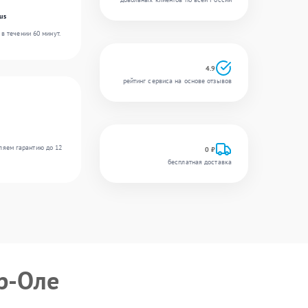
us
в течении 60 минут.
4.9
рейтинг сервиса на основе отзывов
ляем гарантию до 12
0 ₽
бесплатная доставка
р-Оле