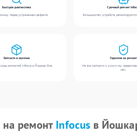
Быстрая диагностика
Срочный ремонт Infoc
ичину перед устранением дефекта.
Большинство устройств ремонтируются 
Запчасти в наличии
Гарантия на ремонт
клад запчастей Infocus в Йошкар-Оле.
На все запчасти и услуги мы предостав
мес.
 на ремонт
Infocus
в Йошка