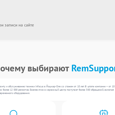
и записи на сайте
очему выбирают
RemSuppo
онту и обслуживанию техники Infocus в Йошкар-Оле со стажем от 10 лет. В штате компании — от 10
о более 12 000 ремонтов. Ежемесячно в сервисный центр поступает более 300 обращений, включая ,
временного оборудования.