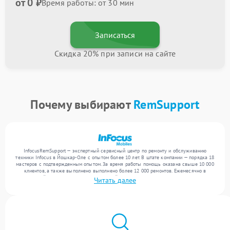
от 0 ₽
Время работы: от 30 мин
Записаться
Скидка 20% при записи на сайте
Почему выбирают
RemSupport
InfocusRemSupport — экспертный сервисный центр по ремонту и обслуживанию
техники Infocus в Йошкар-Оле с опытом более 10 лет. В штате компании — порядка 18
мастеров с подтвержденным опытом. За время работы помощь оказана свыше 10 000
клиентов, а также выполнено выполнено более 12 000 ремонтов. Ежемесячно в
сервисный центр поступает от 300 устройств, включая , , . Мы устраняем поломки
Читать далее
любой сложности и предлагаем стабильный уровень сервиса благодаря опыту
команды.