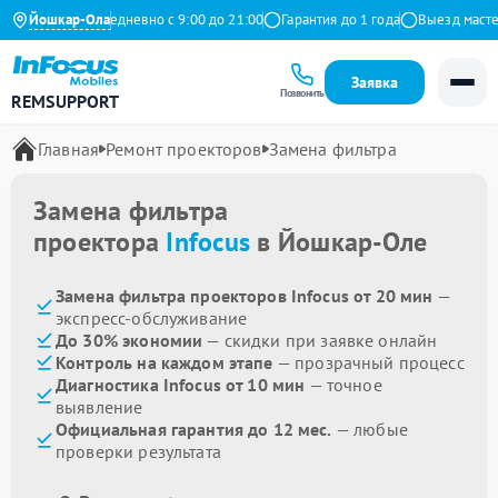
на Яндекс
Йошкар-Ола
Ежедневно с 9:00 до 21:00
Гарантия до 1 года
Выезд мастера
Заявка
Позвонить
REMSUPPORT
Главная
Ремонт проекторов
Замена фильтра
Замена фильтра
проектора
Infocus
в Йошкар-Оле
Замена фильтра проекторов Infocus от 20 мин
—
экспресс-обслуживание
До 30% экономии
— скидки при заявке онлайн
Контроль на каждом этапе
— прозрачный процесс
Диагностика Infocus от 10 мин
— точное
выявление
Официальная гарантия до 12 мес.
— любые
проверки результата