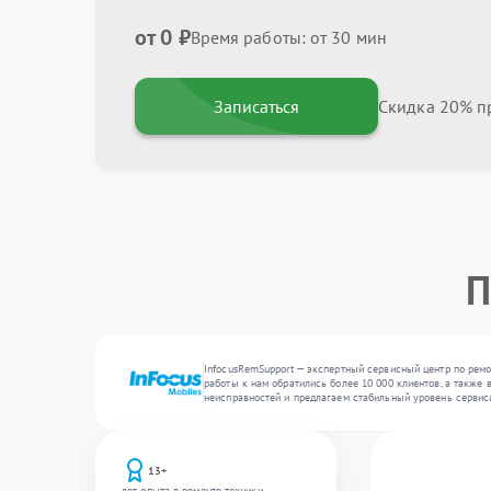
от 0 ₽
Время работы: от 30 мин
Записаться
Скидка 20% пр
П
InfocusRemSupport — экспертный сервисный центр по ремо
работы к нам обратились более 10 000 клиентов, а также 
неисправностей и предлагаем стабильный уровень сервис
13+
лет опыта в ремонте техники