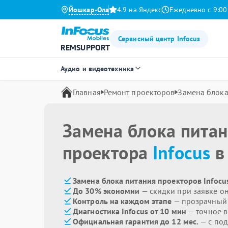
Йошкар-Ола
4.9 на Яндекс
Ежедневно с 9:00
Сервисный центр Infocus
REMSUPPORT
Аудио и видеотехника
Главная
Ремонт проекторов
Замена блока
Замена блока пита
проектора
Infocus
в
Замена блока питания проекторов Infocu
До 30% экономии
— скидки при заявке о
Контроль на каждом этапе
— прозрачный
Диагностика Infocus от 10 мин
— точное 
Официальная гарантия до 12 мес.
— с под