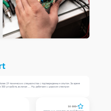
rt
более 19 технических специалистов с подтвержденным опытом. За время
300 устройств, включая , , . Мы работаем с широким спектром
50 000+
довольных клиентов по всей России