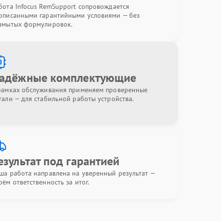
бота Infocus RemSupport сопровождается
описанными гарантийными условиями — без
змытых формулировок.
адёжные комплектующие
рамках обслуживания применяем проверенные
тали — для стабильной работы устройства.
езультат под гарантией
ша работа направлена на уверенный результат —
рём ответственность за итог.