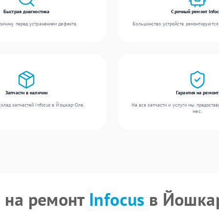
Быстрая диагностика
Срочный ремонт Infoc
ичину перед устранением дефекта.
Большинство устройств ремонтируются 
Запчасти в наличии
Гарантия на ремонт
клад запчастей Infocus в Йошкар-Оле.
На все запчасти и услуги мы предостав
мес.
 на ремонт
Infocus
в Йошка