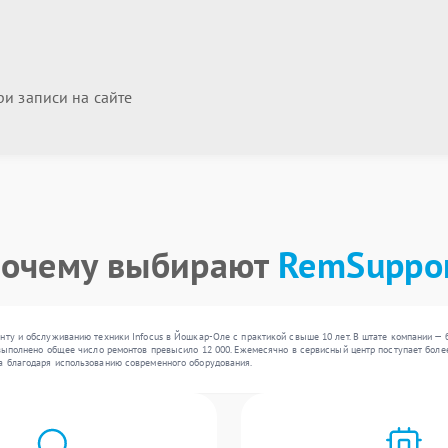
и записи на сайте
очему выбирают
RemSuppo
нту и обслуживанию техники Infocus в Йошкар-Оле с практикой свыше 10 лет. В штате компании — 
выполнено общее число ремонтов превысило 12 000. Ежемесячно в сервисный центр поступает более 
а благодаря использованию современного оборудования.