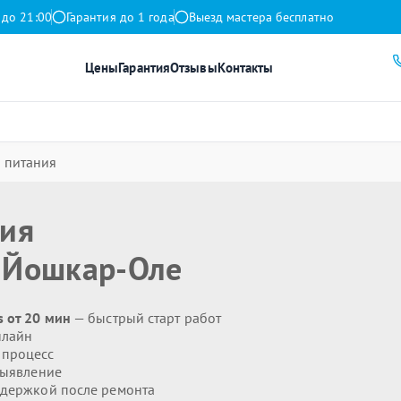
 до 21:00
Гарантия до 1 года
Выезд мастера бесплатно
Цены
Гарантия
Отзывы
Контакты
 питания
ния
 Йошкар-Оле
s от 20 мин
— быстрый старт работ
нлайн
 процесс
выявление
держкой после ремонта