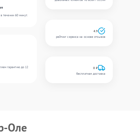
us
в течении 60 минут.
4.9
рейтинг сервиса на основе отзывов
ляем гарантию до 12
0 ₽
бесплатная доставка
р-Оле