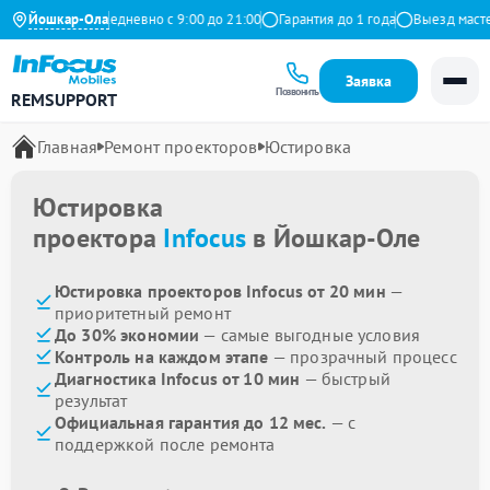
на Яндекс
Йошкар-Ола
Ежедневно с 9:00 до 21:00
Гарантия до 1 года
Выезд мастер
Заявка
Позвонить
REMSUPPORT
Главная
Ремонт проекторов
Юстировка
Юстировка
проектора
Infocus
в Йошкар-Оле
Юстировка проекторов Infocus от 20 мин
—
приоритетный ремонт
До 30% экономии
— самые выгодные условия
Контроль на каждом этапе
— прозрачный процесс
Диагностика Infocus от 10 мин
— быстрый
результат
Официальная гарантия до 12 мес.
— с
поддержкой после ремонта