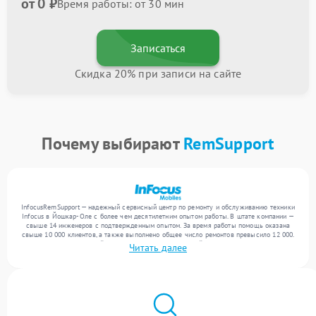
от 0 ₽
Время работы: от 30 мин
Записаться
Скидка 20% при записи на сайте
Почему выбирают
RemSupport
InfocusRemSupport — надежный сервисный центр по ремонту и обслуживанию техники
Infocus в Йошкар-Оле с более чем десятилетним опытом работы. В штате компании —
свыше 14 инженеров с подтвержденным опытом. За время работы помощь оказана
свыше 10 000 клиентов, а также выполнено общее число ремонтов превысило 12 000.
Ежемесячно в сервисный центр поступает от 300 устройств, включая , , . Мы беремся
Читать далее
за задачи любой сложности и предлагаем стабильный уровень сервиса благодаря
опыту команды.