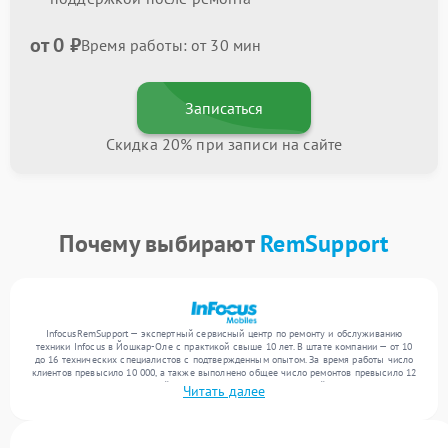
от 0 ₽
Время работы: от 30 мин
Записаться
Скидка 20% при записи на сайте
Почему выбирают
RemSupport
InfocusRemSupport — экспертный сервисный центр по ремонту и обслуживанию
техники Infocus в Йошкар-Оле с практикой свыше 10 лет. В штате компании — от 10
до 16 технических специалистов с подтвержденным опытом. За время работы число
клиентов превысило 10 000, а также выполнено общее число ремонтов превысило 12
000. Ежемесячно в сервисный центр поступает более 300 устройств, включая , , . Мы
Читать далее
устраняем поломки любой сложности и гарантируем высокое качество обслуживания
благодаря использованию современного оборудования.