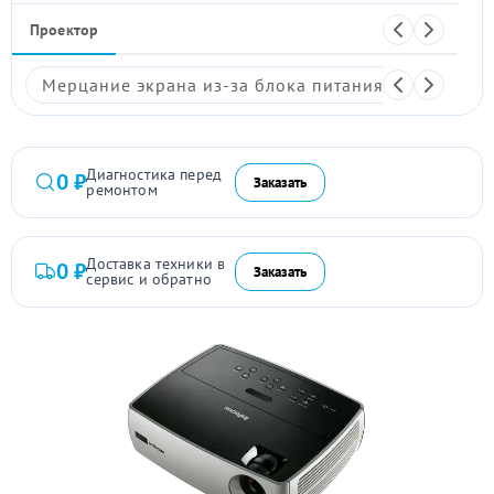
Проектор
Мерцание экрана из-за блока питания
Размыто
Диагностика перед
0 ₽
Заказать
ремонтом
Доставка техники в
0 ₽
Заказать
сервис и обратно