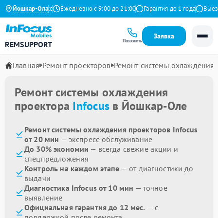
4.9 на Яндекс
Йошкар-Ола
Ежедневно с 9:00 до 21:00
Гарантия до 1 года
Выезд 
Заявка
Позвонить
REMSUPPORT
Главная
Ремонт проекторов
Ремонт системы охлаждения
Ремонт системы охлаждения
проектора
Infocus
в Йошкар-Оле
Ремонт системы охлаждения проекторов Infocus
от 20 мин
— экспресс-обслуживание
До 30% экономии
— всегда свежие акции и
спецпредложения
Контроль на каждом этапе
— от диагностики до
выдачи
Диагностика Infocus от 10 мин
— точное
выявление
Официальная гарантия до 12 мес.
— с
поддержкой после ремонта