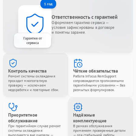
1 год
Ответственность с гарантией
Оформляем гарантию сервиса —
условия зафиксированы в договоре
и понятны заранее.
Гарантия от
сервиса
Контроль качества
Чёткие обязательства
Ремонт системы охлаждения
Работа Infocus RemSupport
проходит многоэтапную
сопровождается прописанными
проверку — исключаем
гарантийными условиями — без
недоработки и повторные сбои.
размытых формулировок.
Приоритетное
Надёжные
обслуживание
комплектующие
При гарантийном случае ремонт
В рамках обслуживания
системы охлаждения
применяем проверенные детали
выполняется вне очереди —
— для стабильной работы