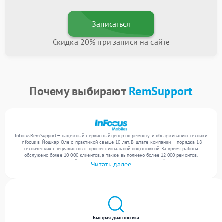
Записаться
Скидка 20% при записи на сайте
Почему выбирают
RemSupport
InfocusRemSupport — надежный сервисный центр по ремонту и обслуживанию техники
Infocus в Йошкар-Оле с практикой свыше 10 лет. В штате компании — порядка 18
технических специалистов с профессиональной подготовкой. За время работы
обслужено более 10 000 клиентов, а также выполнено более 12 000 ремонтов.
Ежемесячно в сервисный центр поступает более 300 обращений, включая , , . Мы
Читать далее
работаем с широким спектром неисправностей и гарантируем высокое качество
обслуживания благодаря отлаженным процессам ремонта.
Быстрая диагностика