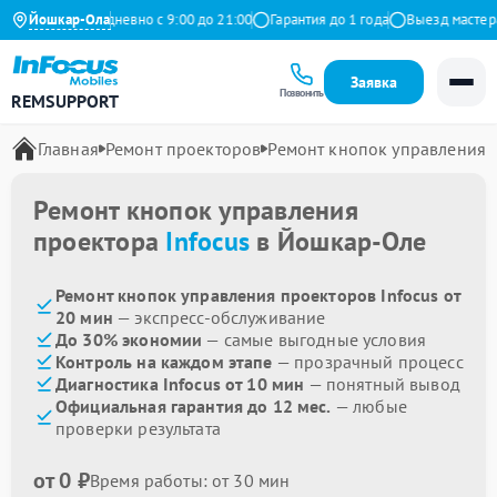
а Яндекс
Йошкар-Ола
Ежедневно с 9:00 до 21:00
Гарантия до 1 года
Выезд мастера 
Заявка
Позвонить
REMSUPPORT
Главная
Ремонт проекторов
Ремонт кнопок управления
Ремонт кнопок управления
проектора
Infocus
в Йошкар-Оле
Ремонт кнопок управления проекторов Infocus от
20 мин
— экспресс-обслуживание
До 30% экономии
— самые выгодные условия
Контроль на каждом этапе
— прозрачный процесс
Диагностика Infocus от 10 мин
— понятный вывод
Официальная гарантия до 12 мес.
— любые
проверки результата
от 0 ₽
Время работы: от 30 мин