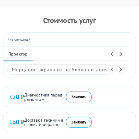
Стоимость услуг
Что сломалось?
Проектор
Мерцание экрана из-за блока питания
Размыто
Диагностика перед
0 ₽
Заказать
ремонтом
Доставка техники в
0 ₽
Заказать
сервис и обратно