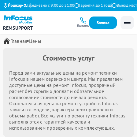
9 на Яндекс
Йошкар-Ола
Ежедневно с 9:00 до 21:00
Гарантия до 1 года
Выезд мастер
Заявка
Позвонить
REMSUPPORT
Главная
Цены
Стоимость услуг
Перед вами актуальные цены на ремонт техники
Infocus в нашем сервисном центре. Мы предлагаем
доступные цены на ремонт Infocus, прозрачный
расчет без скрытых доплат и обязательное
согласование стоимости до начала ремонта.
Окончательная цена на ремонт устройств Infocus
зависит от модели, характера неисправности и
объёма работ. Все услуги по ремонту техники Infocus
выполняются с гарантией качества и
использованием проверенных комплектующих.