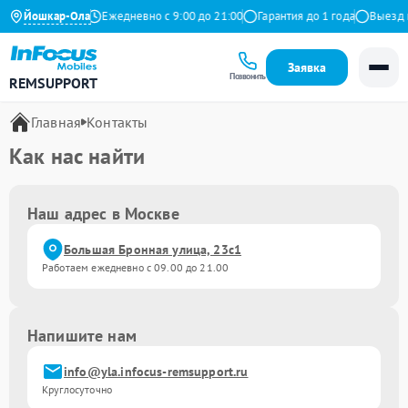
4.9 на Яндекс
Йошкар-Ола
Ежедневно с 9:00 до 21:00
Гарантия до 1 года
Выезд м
Заявка
Позвонить
REMSUPPORT
Главная
Контакты
Как нас найти
Наш адрес в Москве
Большая Бронная улица, 23с1
Работаем ежедневно с 09.00 до 21.00
Напишите нам
info@yla.infocus-remsupport.ru
Круглосуточно