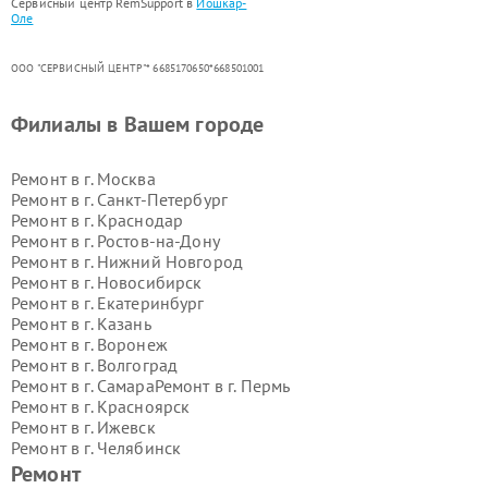
Сервисный центр RemSupport в
Йошкар-
Оле
ООО "СЕРВИСНЫЙ ЦЕНТР"* 6685170650*668501001
Филиалы в Вашем городе
Ремонт в г.
Москва
Ремонт в г.
Санкт-Петербург
Ремонт в г.
Краснодар
Ремонт в г.
Ростов-на-Дону
Ремонт в г.
Нижний Новгород
Ремонт в г.
Новосибирск
Ремонт в г.
Екатеринбург
Ремонт в г.
Казань
Ремонт в г.
Воронеж
Ремонт в г.
Волгоград
Ремонт в г.
Самара
Ремонт в г.
Пермь
Ремонт в г.
Красноярск
Ремонт в г.
Ижевск
Ремонт в г.
Челябинск
Ремонт в г.
Тюмень
Ремонт в г.
Уфа
Ремонт